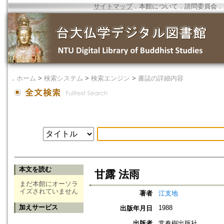
サイトマップ
．
本館について
．
諮問委員会
．
．
ホーム
>
検索システム
>
検索エンジン
>
書誌の詳細内容
本文を読む
甘露 法雨
まだ本館にオーソラ
イズされていません
著者
江支地
加えサービス
1988
出版年月日
出版者
常春樹出版社