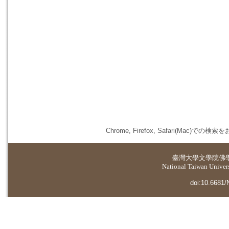
Chrome, Firefox, Safari(
臺灣大學
文學院佛
National Taiwan Universi
doi:10.6681