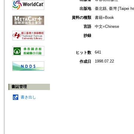
出版地
臺北縣, 臺灣 [Taipei hsi
資料の種類
書籍=Book
言語
中文=Chinese
抄録
641
ヒット数
1998.07.22
作成日
書誌管理
書き出し