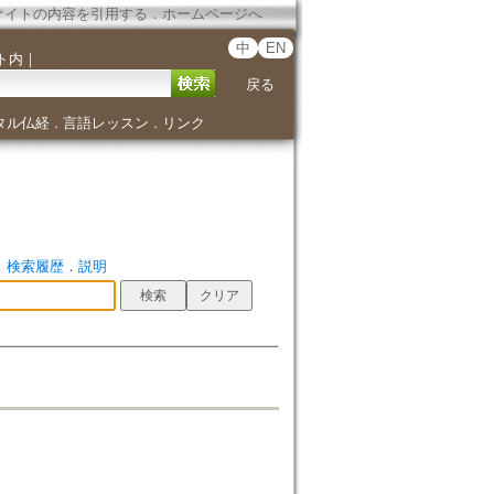
サイトの内容を引用する
．
ホームページへ
中
EN
ト内
｜
戻る
タル仏経
言語レッスン
リンク
．
．
．
検索履歴
．
説明