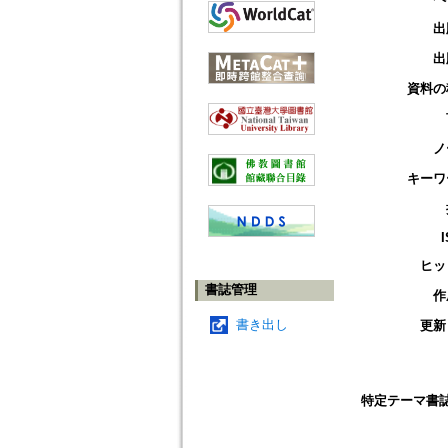
出
出
資料の
ノ
キーワ
ヒッ
書誌管理
作
書き出し
更新
特定テーマ書