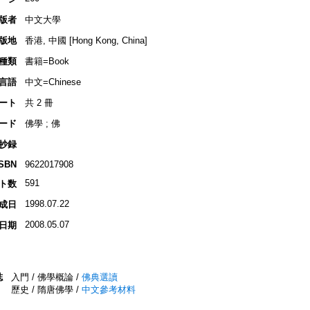
版者
中文大學
版地
香港, 中國 [Hong Kong, China]
種類
書籍=Book
言語
中文=Chinese
ート
共 2 冊
ード
佛學 ; 佛
抄録
ISBN
9622017908
591
ト数
1998.07.22
成日
2008.05.07
日期
誌
入門 / 佛學概論 /
佛典選讀
歷史 / 隋唐佛學 /
中文參考材料