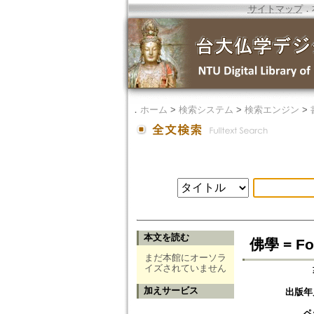
サイトマップ
．
．
ホーム
>
検索システム
>
検索エンジン
>
本文を読む
佛學 = Fo
まだ本館にオーソラ
イズされていません
加えサービス
出版年
ペ