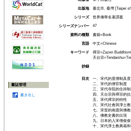
出版地
臺北市, 臺灣 [Taipei shi
シリーズ
世界佛學名著譯叢
47
シリーズナンバー
資料の種類
書籍=Book
言語
中文=Chinese
キーワード
禪宗=Zazen Buddhism
天台宗=Tendaishu=Tie
抄録
目次
一、宋代的度僧制及度
二、宋代的僧官制度
書誌管理
三、宋代寺院的住持制
四、天台宗與禪宗的抗
書き出し
五、宋代禪宗的特性
六、宋代社會與淨土教
七、宋室的南渡與佛教
八、佛教史書的出現
九、日本的入宋僧俊俊
十、宋代淨土教典藉和