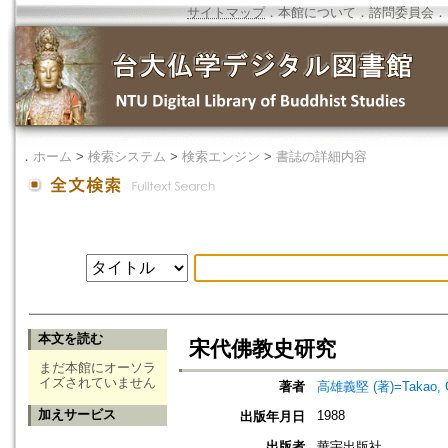
サイトマップ
．
本館について
．
諮問委員会
．
．
ホーム
>
検索システム
>
検索エンジン
>
書誌の詳細内容
本文を読む
宋代佛教史研究
まだ本館にオーソラ
イズされていません
著者
高雄義堅 (著)=Takao, Gi
加えサービス
1988
出版年月日
出版者
華宇出版社