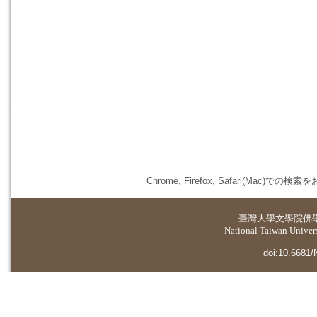
Chrome, Firefox, Safari(
臺灣大學
文學院佛
National Taiwan Universi
doi:10.6681