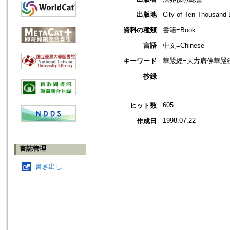
出版地
City of Ten Thous
資料の種類
書籍=Book
言語
中文=Chinese
キーワード
華嚴經=大方廣佛華嚴經=Budd
抄録
605
ヒット数
1998.07.22
作成日
書誌管理
書き出し