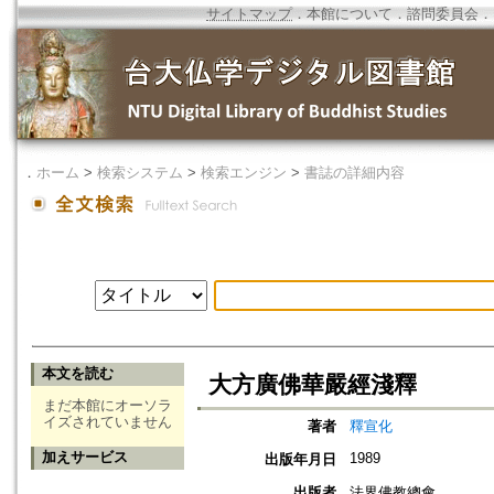
サイトマップ
．
本館について
．
諮問委員会
．
．
ホーム
>
検索システム
>
検索エンジン
>
書誌の詳細内容
本文を読む
大方廣佛華嚴經淺釋
まだ本館にオーソラ
イズされていません
著者
釋宣化
加えサービス
1989
出版年月日
出版者
法界佛教總會