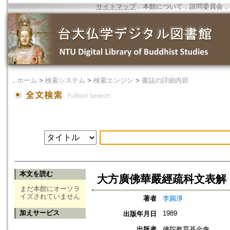
サイトマップ
．
本館について
．
諮問委員会
．
．
ホーム
>
検索システム
>
検索エンジン
>
書誌の詳細内容
本文を読む
大方廣佛華嚴經疏科文表解
まだ本館にオーソラ
イズされていません
著者
李圓淨
加えサービス
1989
出版年月日
出版者
佛陀教育基金會