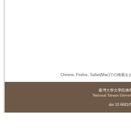
Chrome, Firefox, Safari(
臺灣大學
文學院佛
National Taiwan Universi
doi:10.6681