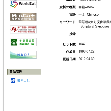
資料の種類
書籍=Book
言語
中文=Chinese
キーワード
華嚴經=大方廣佛華嚴經=Bud
=Scriptural Synopses
抄録
1047
ヒット数
1998.07.22
作成日
2012.04.30
更新日期
書誌管理
書き出し