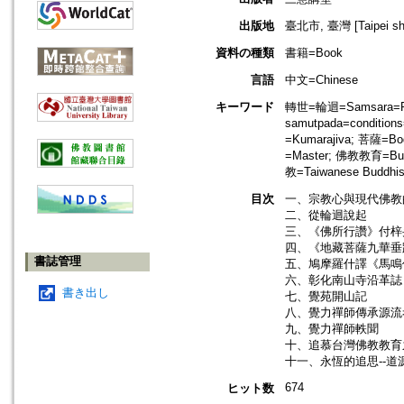
出版地
臺北市, 臺灣 [Taipei shi
資料の種類
書籍=Book
言語
中文=Chinese
キーワード
轉世=輪迴=Samsara=Rebi
samutpada=condition
=Kumarajiva; 菩薩=B
=Master; 佛教教育=Bud
教=Taiwanese Buddhi
目次
一、宗教心與現代佛教
二、從輪迴說起
三、《佛所行讚》付梓
四、《地藏菩薩九華垂
書誌管理
五、鳩摩羅什譯《馬鳴
六、彰化南山寺沿革誌
書き出し
七、覺苑開山記
八、覺力禪師傳承源流
九、覺力禪師軼聞
十、追慕台灣佛教教育
十一、永恆的追思--
674
ヒット数