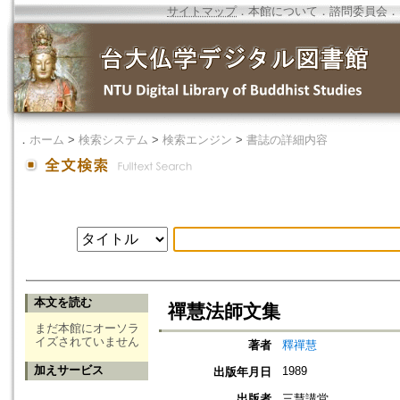
サイトマップ
．
本館について
．
諮問委員会
．
．
ホーム
>
検索システム
>
検索エンジン
>
書誌の詳細内容
本文を読む
禪慧法師文集
まだ本館にオーソラ
イズされていません
著者
釋禪慧
加えサービス
1989
出版年月日
出版者
三慧講堂