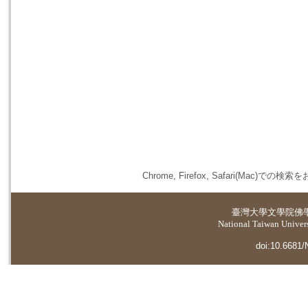
Chrome, Firefox, Safari(
臺灣大學
文學院佛
National Taiwan Universi
doi:10.6681