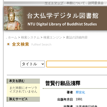
サイトマップ
．
本館について
．
諮問委員会
．
．
ホーム
>
検索システム
>
検索エンジン
>
書誌の詳細内容
本文を読む
普賢行願品淺釋
まだ本館にオーソラ
イズされていません
著者
釋宣化
加えサービス
1991
出版年月日
出版者
法界佛教印經會