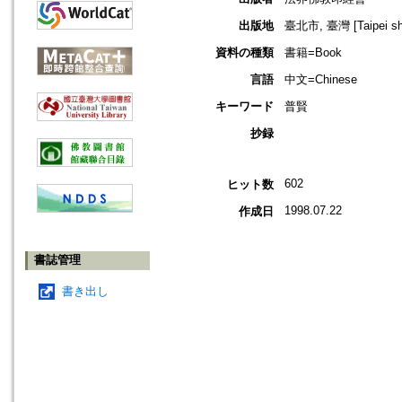
出版地
臺北市, 臺灣 [Taipei shi
資料の種類
書籍=Book
言語
中文=Chinese
キーワード
普賢
抄録
602
ヒット数
1998.07.22
作成日
書誌管理
書き出し