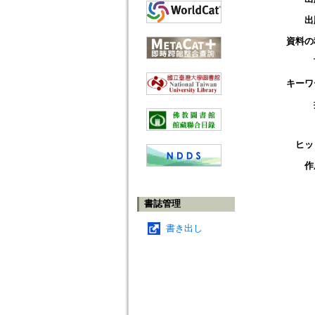
出
資料の
キーワ
ヒッ
作
書誌管理
書き出し