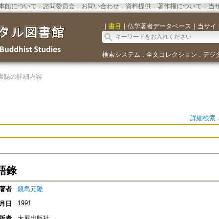
本館について
．
諮問委員会
．
お問い合わせ
．
資料提供
．
著作権について
．
当
｜
書目
｜
仏学著者データベース
｜
当サイ
検索システム
全文コレクション
デジ
．
．
書誌の詳細内容
詳細検索
語錄
著者
鏡島元隆
1991
月日
版者
大展出版社