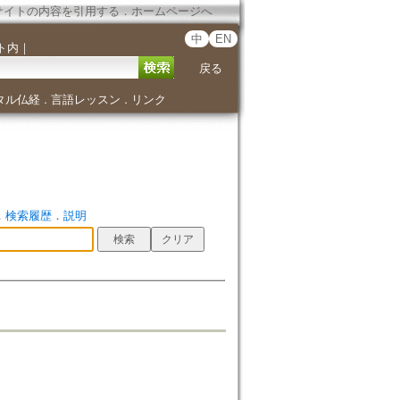
サイトの内容を引用する
．
ホームページへ
中
EN
ト内
｜
戻る
タル仏経
言語レッスン
リンク
．
．
．
検索履歴
．
説明