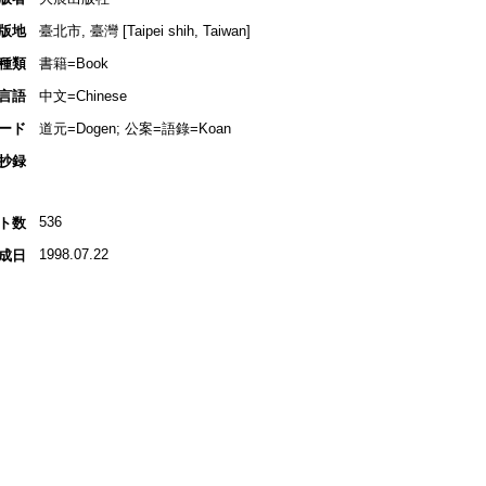
版地
臺北市, 臺灣 [Taipei shih, Taiwan]
種類
書籍=Book
言語
中文=Chinese
ード
道元=Dogen; 公案=語錄=Koan
抄録
536
ト数
1998.07.22
成日