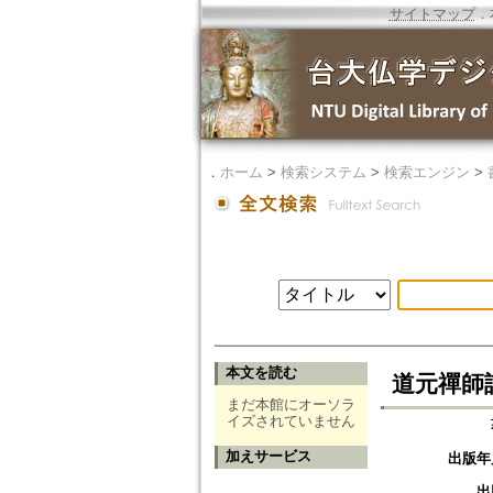
サイトマップ
．
．
ホーム
>
検索システム
>
検索エンジン
>
本文を読む
道元禪師
まだ本館にオーソラ
イズされていません
加えサービス
出版年
出