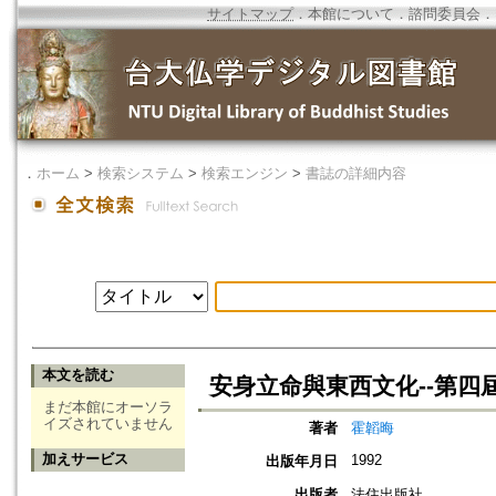
サイトマップ
．
本館について
．
諮問委員会
．
．
ホーム
>
検索システム
>
検索エンジン
>
書誌の詳細内容
本文を読む
安身立命與東西文化--第
まだ本館にオーソラ
イズされていません
著者
霍韜晦
加えサービス
1992
出版年月日
出版者
法住出版社