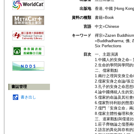
出版地
香港, 中國 [Hong Kong,
資料の種類
書籍=Book
言語
中文=Chinese
キーワード
禪宗=Zazen Buddhism
=Buddhadharma; 佛
Six Perfections
目次
一、主題演講
1.中國人的安身之命-
2.生命的學問與學問的
二、儒家觀點
1.兩行之理與安身立命
2.儒家安身之命論/張
書誌管理
3.孔子的安身之命思想
4.論中國傳統人生的安
書き出し
5.儒家的命論及其社會
6.儒家對待利欲的態度
7.儒門「安身立命」兩
8.儒家主體性倫理和身
三、道家觀點與儒道比
1.莊子齊物論之儒墨兩
2.語言的異化與存有的