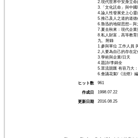
2.現代世界中安身立
3.「文化託命」與中國
4.論人性發展史上心靈
5.推己及人之道的道德
6.魯迅的地獄思想--
7.夏去秋來：現代企
8.私人財富，高等教育
九、附錄
1.參與單位 工作人員
2.人要為自己的存在定
3.學術與企業/日天
4.題詩/李錦全
5.眾流競匯 有容乃大
6.會議花絮/《法燈》
961
ヒット数
1998.07.22
作成日
2016.08.25
更新日期