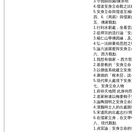
3.守拙歸田園/陳永明
4.儒道安身立命觀之比
5.安身立命與儒道互補
四、6.《周易》與儒家
五、佛家觀點
1.行到水窮處，坐看雲
2.從禪宗的流行論「安
3.楊仁山學佛因緣，
4.弘一法師棄俗思想之
5.論六波羅蜜與安身立
六、西方觀點
1.我想有個家 -- 西
2.基督教的「安身立
3.以價值系統建立安身
4.康德的「根本惡」說
5.現代華人處境下安身
七、安身立命人物
1.府仰天地間 此身何昂
2.道家林連以梅妻鶴子
3.論陶淵明之安身立命
4.漢魏時士人的出處困
5.宋遺民的出處志行/
6.在儒家立身，在文
八、現代觀點
1.貞宜論：安身立命的