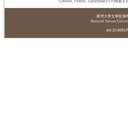
Chrome, Firefox, Safari(
臺灣大學
文學院佛
National Taiwan Universi
doi:10.6681