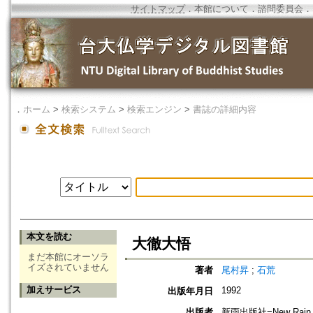
サイトマップ
．
本館について
．
諮問委員会
．
．
ホーム
>
検索システム
>
検索エンジン
>
書誌の詳細内容
本文を読む
大徹大悟
まだ本館にオーソラ
イズされていません
著者
尾村昇
;
石荒
加えサービス
1992
出版年月日
出版者
新雨出版社=New Rain Pub