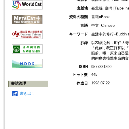
出版地
臺北縣, 臺灣 [Taipei hsi
資料の種類
書籍=Book
言語
中文=Chinese
キーワード
生活中的修行=Buddhism 
抄録
以23歲之齡，即任大
「此刻，我正打算以『
眼前。哦！原來自己還
的態度去撞擊生命的實
ISBN
9577331890
445
ヒット数
1998.07.22
書誌管理
作成日
書き出し