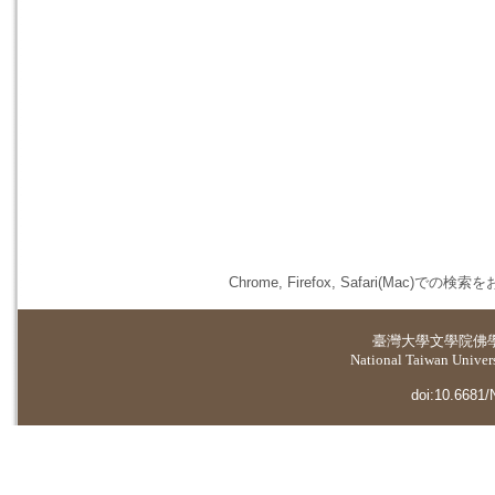
Chrome, Firefox, Safari(
臺灣大學
文學院佛
National Taiwan Universi
doi:10.6681