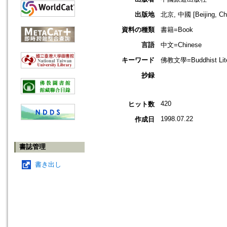
出版地
北京, 中國 [Beijing, Ch
資料の種類
書籍=Book
言語
中文=Chinese
キーワード
佛教文學=Buddhist Lite
抄録
420
ヒット数
1998.07.22
作成日
書誌管理
書き出し