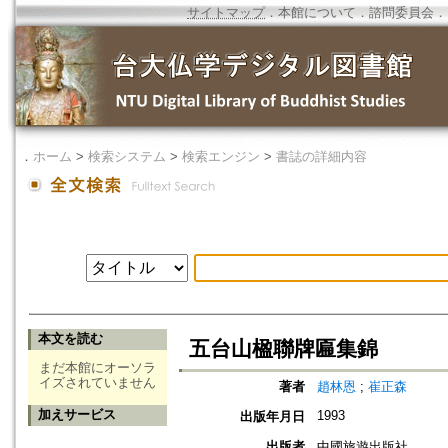
サイトマップ
．
本館について
．
諮問委員会
．
．
ホーム
>
検索システム
>
検索エンジン
>
書誌の詳細内容
本文を読む
五台山楹聯牌匾集錦
まだ本館にオーソラ
イズされていません
著者
趙林恩
;
崔正森
加えサービス
1993
出版年月日
出版者
中國旅遊出版社