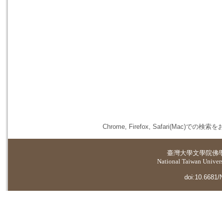
Chrome, Firefox, Safari(
臺灣大學
文學院佛
National Taiwan Universi
doi:10.6681