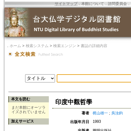
サイトマップ
．
本館について
．
諮問委員会
．
．
ホーム
>
検索システム
>
検索エンジン
>
書誌の詳細内容
本文を読む
印度中觀哲學
まだ本館にオーソラ
イズされていません
著者
梶山雄一
;
吳汝鈞
加えサービス
1993
出版年月日
出版者
圓明出版社