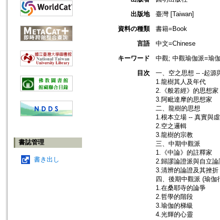
出版地
臺灣 [Taiwan]
資料の種類
書籍=Book
言語
中文=Chinese
キーワード
中觀; 中觀瑜伽派=瑜伽行中觀派
目次
一、空之思想 -- -起
1.龍樹其人及年代
2.《般若經》的思想家
3.阿毗達摩的思想家
二、龍樹的思想
1.根本立場 -- 真實與
2.空之邏輯
3.龍樹的宗教
書誌管理
三、中期中觀派
1.《中論》的註釋家
書き出し
2.歸謬論證派與自立論
3.清辨的論證及其挫折
四、後期中觀派 (瑜伽
1.在桑耶寺的論爭
2.哲學的階段
3.瑜伽的梯級
4.光輝的心靈