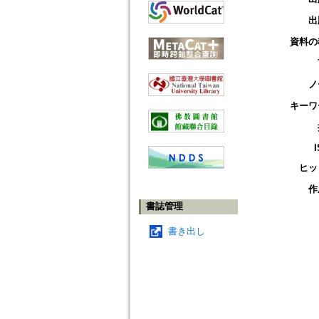
出
資料の
ノ
キーワ
ヒッ
作
書誌管理
書き出し