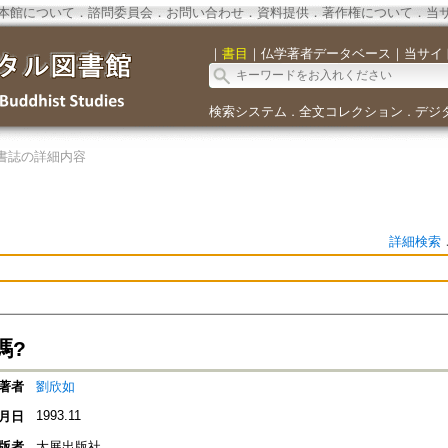
本館について
．
諮問委員会
．
お問い合わせ
．
資料提供
．
著作権について
．
当
｜
書目
｜
仏学著者データベース
｜
当サイ
検索システム
全文コレクション
デジ
．
．
書誌の詳細内容
詳細検索
嗎?
著者
劉欣如
1993.11
月日
版者
大展出版社