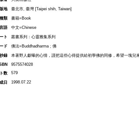
版地
臺北市, 臺灣 [Taipei shih, Taiwan]
種類
書籍=Book
言語
中文=Chinese
ート
叢書系列：心靈雅集系列
ード
佛法=Buddhadharma ; 佛
抄録
本著野人獻曝的心情，謹把這些心得提供給初學佛的同修，希望一塊兒來
ISBN
9575574028
579
ト数
1998.07.22
成日