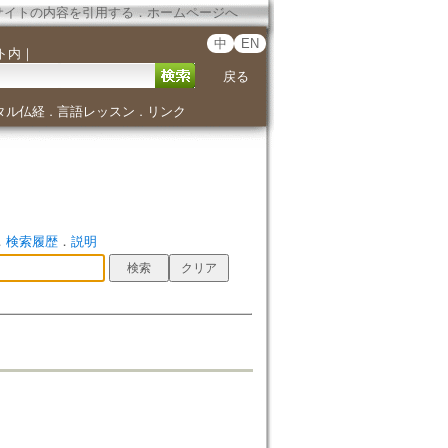
サイトの内容を引用する
．
ホームページへ
中
EN
ト内
｜
戻る
タル仏経
言語レッスン
リンク
．
．
．
検索履歴
．
説明