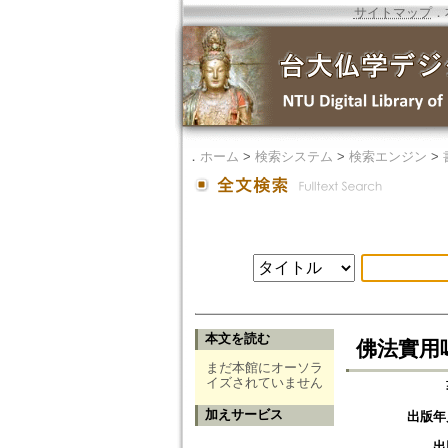
サイトマップ
．
．
ホーム
>
検索システム
>
検索エンジン
>
本文を読む
佛法實用
まだ本館にオーソラ
イズされていません
加えサービス
出版年
出