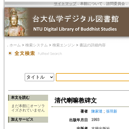
サイトマップ
．
本館について
．
諮問委員会
．
．
ホーム
>
検索システム
>
検索エンジン
>
書誌の詳細内容
本文を読む
清代喇嘛教碑文
まだ本館にオーソラ
イズされていません
著者
陳家璡
;
張羽新
加えサービス
1993
出版年月日
出版者
古籍出版社