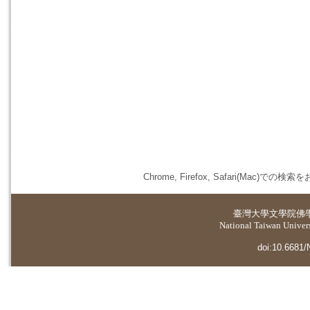
Chrome, Firefox, Safari(
臺灣大學
文學院佛
National Taiwan Universi
doi:10.6681