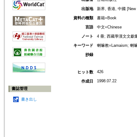
出版地
新界, 香港, 中國 [New Ter
資料の種類
書籍=Book
言語
中文=Chinese
ノート
4 冊; 西藏學漢文文
キーワード
喇嘛教=Lamaism; 喇嘛
抄録
426
ヒット数
1998.07.22
作成日
書誌管理
書き出し