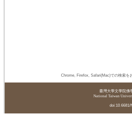
Chrome, Firefox, Safari(
臺灣大學
文學院佛
National Taiwan Universi
doi:10.6681