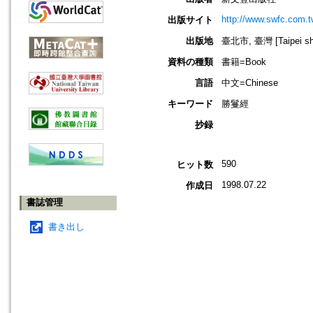
http://www.swfc.com.t
出版サイト
出版地
臺北市, 臺灣 [Taipei shi
資料の種類
書籍=Book
言語
中文=Chinese
キーワード
勝鬘經
抄録
590
ヒット数
1998.07.22
作成日
書誌管理
書き出し