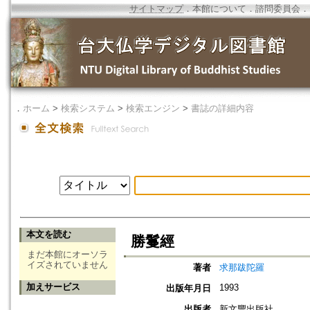
サイトマップ
．
本館について
．
諮問委員会
．
．
ホーム
>
検索システム
>
検索エンジン
>
書誌の詳細内容
本文を読む
勝鬘經
まだ本館にオーソラ
イズされていません
著者
求那跋陀羅
加えサービス
1993
出版年月日
出版者
新文豐出版社