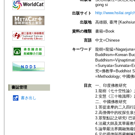
gong si
http://www.hsilai.org/
出版サイト
出版地
高雄縣, 臺灣 [Kaohsiung 
資料の種類
書籍=Book
言語
中文=Chinese
キーワード
龍樹=龍猛=Nagarjuna
Buddhism=Korean Bu
Buddhism=Vijnaptim
=Sunyata=Sunnata=
究=佛教學=Buddhist St
=Methodology; 中國
目次
一、印度佛教研究
書誌管理
1.龍樹《七十空性論》
2.安慧《三十唯識釋》原
書き出し
二、中國佛教研究
1.菩提達摩的二入四行
2.高僧傳中的杖探生泉
3.眾聖點記之研究/ 巴
4.法藏大師及其華嚴教
5.論華嚴法界圓融無礙
6.元代禪僧與西藏喇嘛