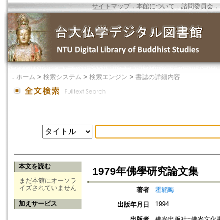
サイトマップ
．
本館について
．
諮問委員会
．
．
ホーム
>
検索システム
>
検索エンジン
>
書誌の詳細内容
本文を読む
1979年佛學研究論文集
まだ本館にオーソラ
イズされていません
著者
霍韜晦
加えサービス
1994
出版年月日
出版者
佛光出版社=佛光文化事業有限公司=F