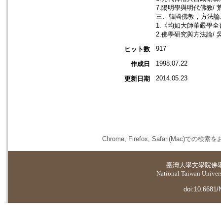
7.陽明學與明代佛教/ 
三、韓國佛教，方法論
1.《均如大師華嚴學全
2.佛學研究與方法論/ 
917
ヒット数
1998.07.22
作成日
2014.05.23
更新日期
Chrome, Firefox, Safari(
臺灣大學
文學院佛
National Taiwan Universi
doi:10.6681