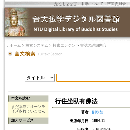
サイトマップ
．
本館について
．
諮問委員会
．
．
ホーム
>
検索システム
>
検索エンジン
>
書誌の詳細内容
本文を読む
行住坐臥有佛法
まだ本館にオーソラ
イズされていません
著者
劉欣如
加えサービス
1994.11
出版年月日
出版者
大展出版社