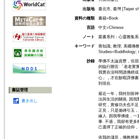
出版地
臺北市, 臺灣 [Taipei shi
資料の種類
書籍=Book
言語
中文=Chinese
ノート
叢書系列：心靈雅集系
キーワード
善知識; 教理; 美國佛教=Am
Studies=Buddholog
抄録
學佛不太論資歷，但屈
的臨行贈言:「老老實
我實在沒時間讀佛經或
心」，才在餘暇譯佛書
到現在.
書誌管理
最近一年，我特別留神
法與生活的關係. 因
書き出し
研究，實修功夫也不足
正見，只是拋磚引玉，
緣人. 因我學佛後，
事. 不過，我卻有更
己選擇了正確的信仰，
依我的淺見，佛教將來