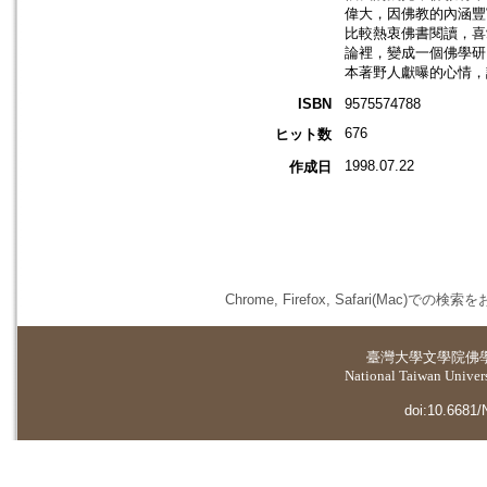
偉大，因佛教的內涵豐
比較熱衷佛書閱讀，喜
論裡，變成一個佛學研
本著野人獻曝的心情，
ISBN
9575574788
676
ヒット数
1998.07.22
作成日
Chrome, Firefox, Safari(
臺灣大學
文學院佛
National Taiwan Universi
doi:10.6681