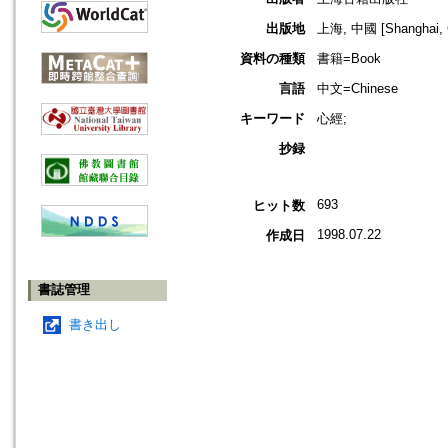
出版地
上海, 中國 [Shanghai, 
資料の種類
書籍=Book
言語
中文=Chinese
キーワード
心經;
抄録
693
ヒット数
1998.07.22
作成日
書誌管理
書き出し