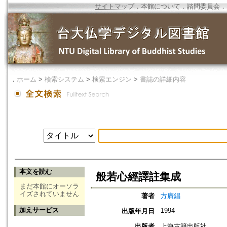
サイトマップ
．
本館について
．
諮問委員会
．
．
ホーム
>
検索システム
>
検索エンジン
>
書誌の詳細内容
本文を読む
般若心經譯註集成
まだ本館にオーソラ
イズされていません
著者
方廣錩
加えサービス
1994
出版年月日
出版者
上海古籍出版社