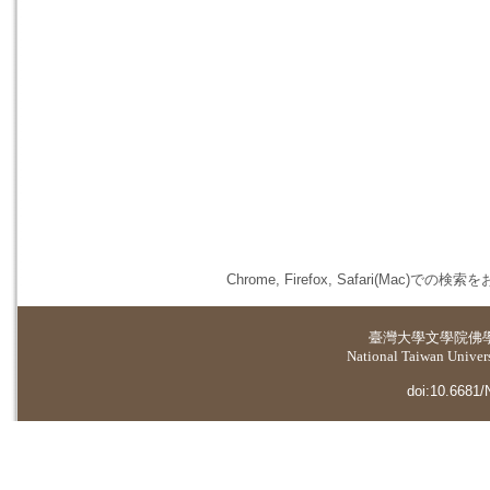
Chrome, Firefox, Safari(
臺灣大學
文學院佛
National Taiwan Universi
doi:10.6681