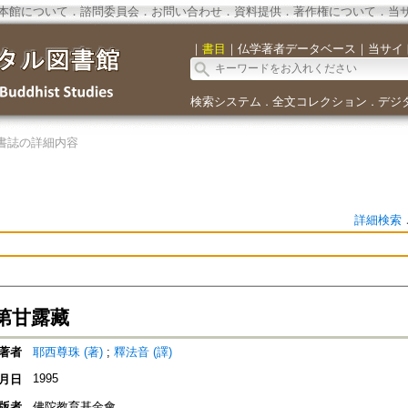
本館について
．
諮問委員会
．
お問い合わせ
．
資料提供
．
著作権について
．
当
｜
書目
｜
仏学著者データベース
｜
当サイ
検索システム
全文コレクション
デジ
．
．
書誌の詳細内容
詳細検索
第甘露藏
著者
耶西尊珠 (著)
;
釋法音 (譯)
1995
月日
版者
佛陀教育基金會