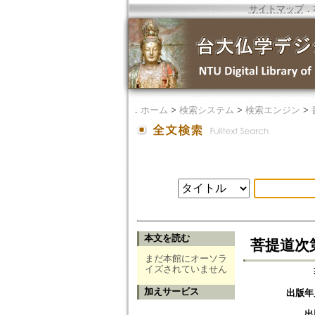
サイトマップ
．
．
ホーム
>
検索システム
>
検索エンジン
>
本文を読む
菩提道次
まだ本館にオーソラ
イズされていません
加えサービス
出版年
出