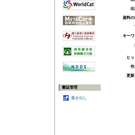
出
資料の
キーワ
ヒッ
作
更新
書誌管理
書き出し