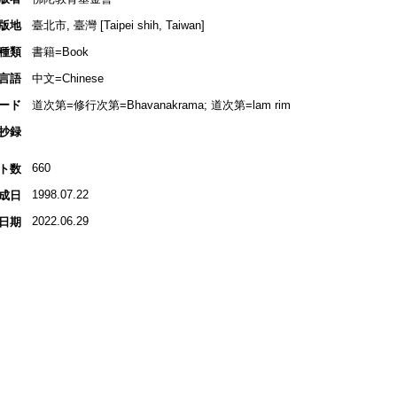
版地
臺北市, 臺灣 [Taipei shih, Taiwan]
種類
書籍=Book
言語
中文=Chinese
ード
道次第=修行次第=Bhavanakrama; 道次第=lam rim
抄録
660
ト数
1998.07.22
成日
2022.06.29
日期