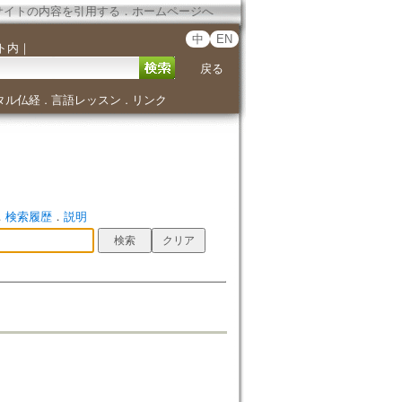
サイトの内容を引用する
．
ホームページへ
中
EN
ト内
｜
戻る
タル仏経
言語レッスン
リンク
．
．
．
検索履歴
．
説明