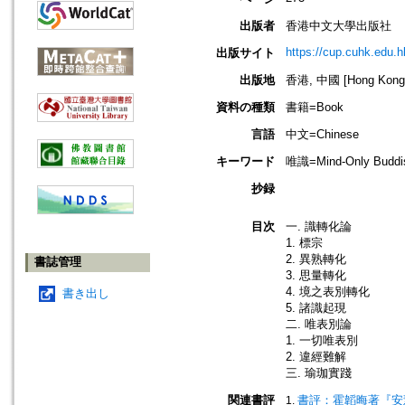
出版者
香港中文大學出版社
https://cup.cuhk.edu.h
出版サイト
出版地
香港, 中國 [Hong Kong,
資料の種類
書籍=Book
言語
中文=Chinese
キーワード
唯識=Mind-Only Buddis
抄録
目次
一. 識轉化論
1. 標宗
2. 異熟轉化
書誌管理
3. 思量轉化
4. 境之表別轉化
書き出し
5. 諸識起現
二. 唯表別論
1. 一切唯表別
2. 違經難解
三. 瑜珈實踐
関連書評
書評：霍韜晦著『安慧「三十