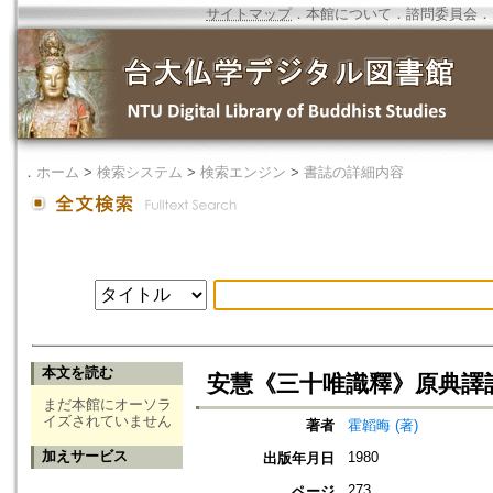
サイトマップ
．
本館について
．
諮問委員会
．
．
ホーム
>
検索システム
>
検索エンジン
>
書誌の詳細内容
本文を読む
安慧《三十唯識釋》原典譯
まだ本館にオーソラ
イズされていません
著者
霍韜晦 (著)
加えサービス
1980
出版年月日
273
ページ