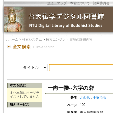
サイトマップ
．
本館について
．
諮問委員会
．
．
ホーム
>
検索システム
>
検索エンジン
>
書誌の詳細内容
本文を読む
一向一揆--六字の砦
まだ本館にオーソラ
イズされていません
著者
北西弘
;
手塚治虫
加えサービス
109
ページ
出版者
東本願寺出版部