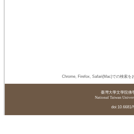
Chrome, Firefox, Safari(
臺灣大學
文學院佛
National Taiwan Universi
doi:10.6681