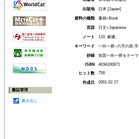
出版地
日本 [Japan]
資料の種類
書籍=Book
言語
日文=Japanese
ノート
110; 劇畫;
キーワード
一向一揆--六字の砦;
抄録
加賀一向一揆をテーマ
ISBN
4834100871
758
ヒット数
2001.02.27
作成日
書誌管理
書き出し