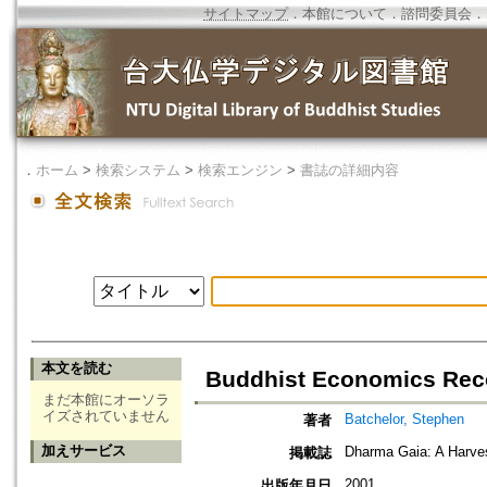
サイトマップ
．
本館について
．
諮問委員会
．
．
ホーム
>
検索システム
>
検索エンジン
>
書誌の詳細内容
本文を読む
Buddhist Economics Rec
まだ本館にオーソラ
イズされていません
Batchelor, Stephen
著者
加えサービス
Dharma Gaia: A Harve
掲載誌
2001
出版年月日