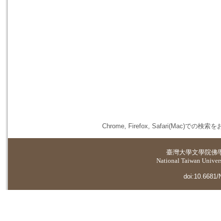
Chrome, Firefox, Safari(
臺灣大學
文學院佛
National Taiwan Universi
doi:10.6681