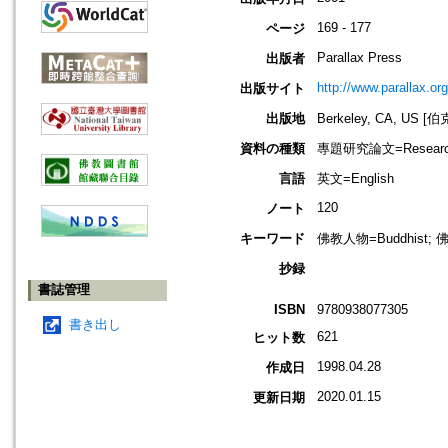
169 - 177
ページ
Parallax Press
出版者
http://www.parallax.org
出版サイト
出版地
Berkeley, CA, US
資料の種類
專題研究論文=Research
言語
英文=English
120
ノート
キーワード
佛教人物=Buddhist; 
抄録
書誌管理
ISBN
9780938077305
書き出し
621
ヒット数
1998.04.28
作成日
2020.01.15
更新日期