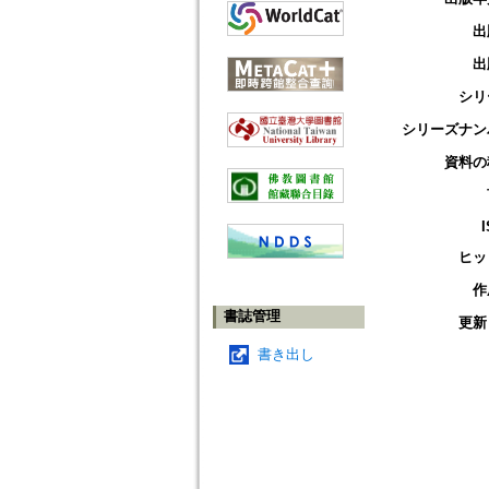
出
出
シリ
シリーズナン
資料の
ヒッ
作
書誌管理
更新
書き出し