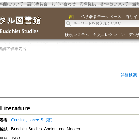
本館について
．
諮問委員会
．
お問い合わせ
．
資料提供
．
著作権について
．
当
｜
書目
｜
仏学著者データベース
｜
当サイ
検索システム
全文コレクション
デジ
．
．
書誌の詳細内容
詳細検索
 Literature
著者
Cousins, Lance S. (著)
Buddhist Studies: Ancient and Modern
載誌
1983
月日