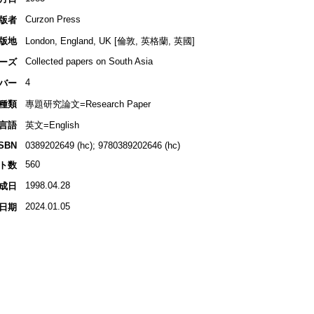
Curzon Press
版者
版地
London, England, UK [倫敦, 英格蘭, 英國]
Collected papers on South Asia
ーズ
4
バー
種類
專題研究論文=Research Paper
言語
英文=English
ISBN
0389202649 (hc); 9780389202646 (hc)
560
ト数
1998.04.28
成日
2024.01.05
日期