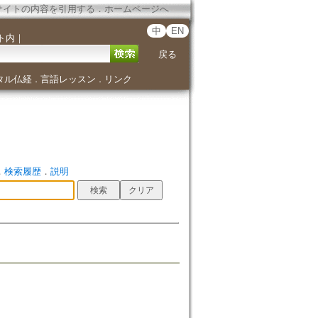
サイトの内容を引用する
．
ホームページへ
中
EN
ト内
｜
戻る
タル仏経
言語レッスン
リンク
．
．
．
検索履歴
．
説明