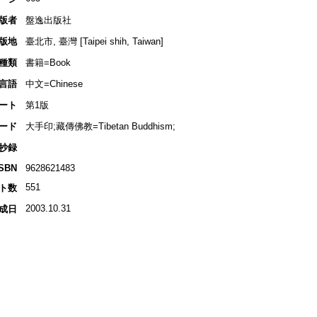
版者
盤逸出版社
版地
臺北市, 臺灣 [Taipei shih, Taiwan]
種類
書籍=Book
言語
中文=Chinese
ート
第1版
ード
大手印;藏傳佛教=Tibetan Buddhism;
抄録
ISBN
9628621483
551
ト数
2003.10.31
成日