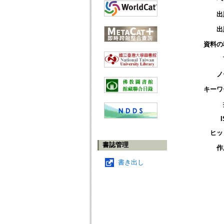
出
出
資料の
ノ
キーワ
ヒッ
書誌管理
作
書き出し