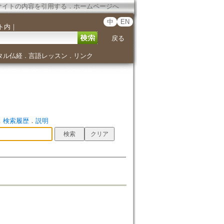
サイトの内容を引用する
．
ホームページへ
中
EN
ト内
｜
戻る
タル仏経
言語レッスン
リンク
．
．
．
検索履歴
．
説明