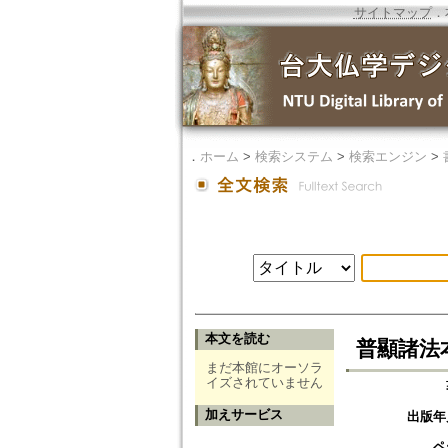
サイトマップ
．
．
ホーム
>
検索システム
>
検索エンジン
>
本文を読む
普顯諸法
まだ本館にオーソラ
イズされていません
加えサービス
出版年
ペ