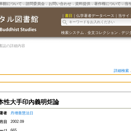
本館について
．
諮問委員会
．
お問い合わせ
．
資料提供
．
著作権について
．
当
｜
書目
｜
仏学著者データベース
｜
当サイ
検索システム
全文コレクション
デジ
．
．
書誌の詳細内容
詳細検索
本性大手印內義明炬論
著者
丹增善慧法日
2002.09
月日
665
ージ