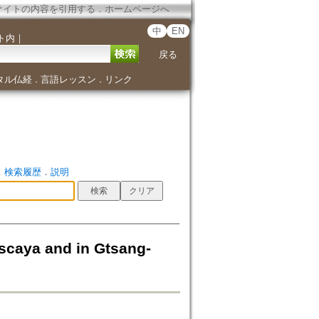
サイトの内容を引用する
．
ホームページへ
中
EN
ト内
｜
戻る
タル仏経
言語レッスン
リンク
．
．
．
検索履歴
．
説明
scaya and in Gtsang-