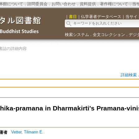
本館について
．
諮問委員会
．
お問い合わせ
．
資料提供
．
著作権について
．
当
｜
書目
｜
仏学著者データベース
｜
当サイ
検索システム
全文コレクション
デジ
．
．
書誌の詳細内容
詳細検索
hika-pramana in Dharmakirti's Pramana-vini
Vetter, Tilmann E.
著者