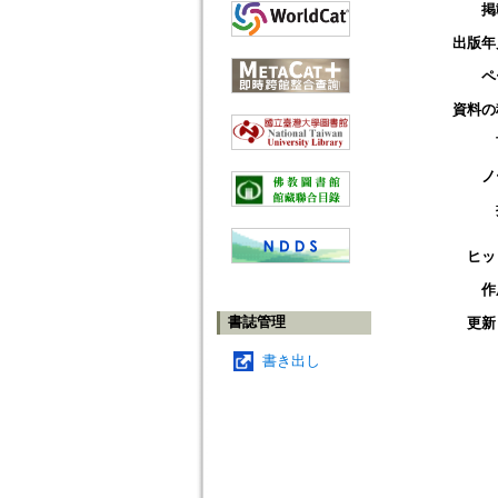
掲
出版年
ペ
資料の
ノ
ヒッ
作
書誌管理
更新
書き出し