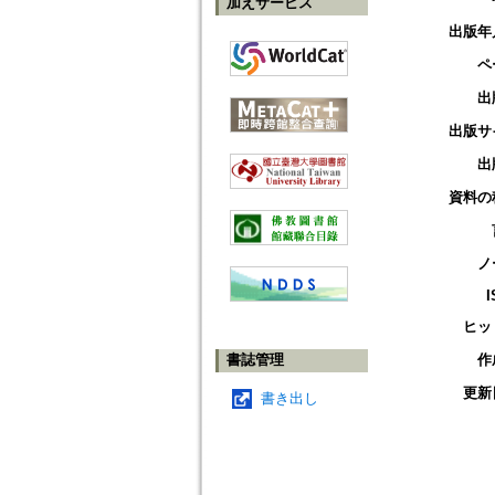
加えサービス
出版年
ペ
出
出版サ
出
資料の
ノ
I
ヒッ
書誌管理
作
更新
書き出し