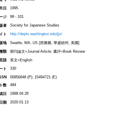
1995
月日
99 - 101
ージ
Society for Japanese Studies
版者
http://depts.washington.edu/jjs/
イト
版地
Seattle, WA, US [西雅圖, 華盛頓州, 美國]
種類
期刊論文=Journal Article; 書評=Book Review
言語
英文=English
330
ート
SSN
00956848 (P); 15494721 (E)
484
ト数
1998.04.28
成日
2020.01.13
日期