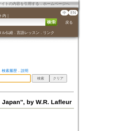
サイトの内容を引用する
．
ホームページへ
中
EN
ト内
｜
戻る
タル仏経
言語レッスン
リンク
．
．
．
検索履歴
．
説明
 Japan", by W.R. Lafleur