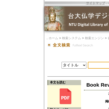
サイトマップ
．
．
ホーム
>
検索システム
>
検索エンジン
>
本文を読む
Book Rev
掲