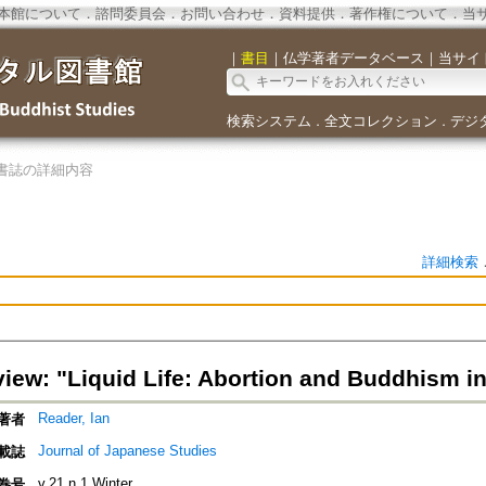
本館について
．
諮問委員会
．
お問い合わせ
．
資料提供
．
著作権について
．
当
｜
書目
｜
仏学著者データベース
｜
当サイ
検索システム
全文コレクション
デジ
．
．
書誌の詳細内容
詳細検索
iew: "Liquid Life: Abortion and Buddhism in
Reader, Ian
著者
Journal of Japanese Studies
載誌
v.21 n.1 Winter
巻号