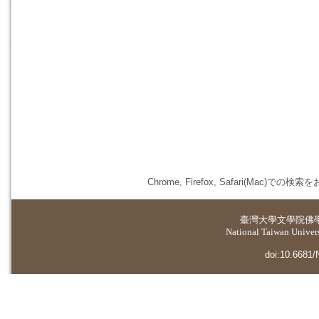
Chrome, Firefox, Safari(
臺灣大學
文學院佛
National Taiwan Universi
doi:10.6681