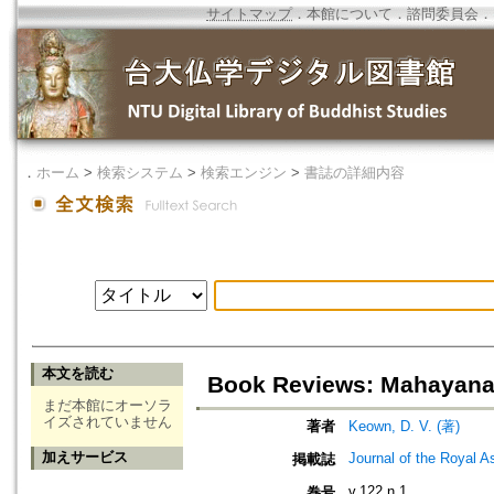
サイトマップ
．
本館について
．
諮問委員会
．
．
ホーム
>
検索システム
>
検索エンジン
>
書誌の詳細内容
本文を読む
Book Reviews: Mahayana 
まだ本館にオーソラ
イズされていません
著者
Keown, D. V. (著)
加えサービス
Journal of the Royal As
掲載誌
v.122 n.1
巻号