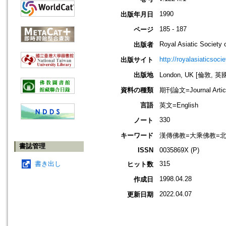
1990
出版年月日
185 - 187
ページ
Royal Asiatic Society o
出版者
http://royalasiaticsoci
出版サイト
出版地
London, UK [倫敦, 英
資料の種類
期刊論文=Journal Artic
言語
英文=English
330
ノート
キーワード
漢傳佛教=大乘佛教=北傳佛
書誌管理
ISSN
0035869X (P)
書き出し
315
ヒット数
1998.04.28
作成日
2022.04.07
更新日期