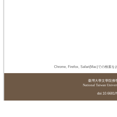
Chrome, Firefox, Safari(
臺灣大學
文學院佛
National Taiwan Universi
doi:10.6681