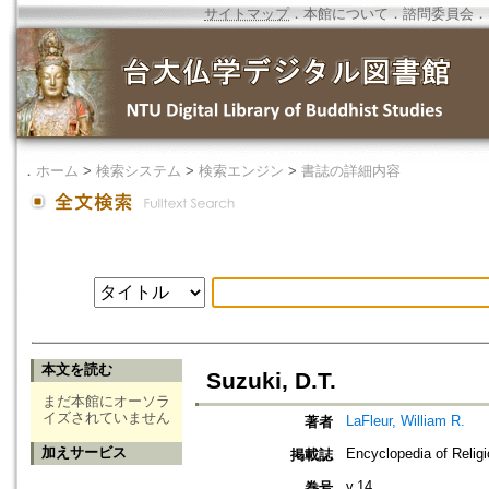
サイトマップ
．
本館について
．
諮問委員会
．
．
ホーム
>
検索システム
>
検索エンジン
>
書誌の詳細内容
本文を読む
Suzuki, D.T.
まだ本館にオーソラ
イズされていません
LaFleur, William R.
著者
加えサービス
Encyclopedia of Relig
掲載誌
v.14
巻号