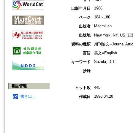
1986
出版年月日
184 - 186
ページ
Macmillan
出版者
出版地
New York, NY, US 
資料の種類
期刊論文=Journal Artic
言語
英文=English
Suzuki, D.T.
キーワード
抄録
書誌管理
445
ヒット数
書き出し
1998.04.28
作成日