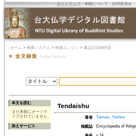
サイトマップ
．
本館について
．
諮問委員会
．
．
ホーム
>
検索システム
>
検索エンジン
>
書誌の詳細内容
本文を読む
Tendaishu
まだ本館にオーソラ
イズされていません
Tamura, Yoshiro
著者
加えサービス
Encyclopedia of Relig
掲載誌
v.14
巻号