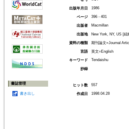
1986
出版年月日
396 - 401
ページ
Macmillan
出版者
出版地
New York, NY, US 
資料の種類
期刊論文=Journal Artic
言語
英文=English
Tendaishu
キーワード
抄録
書誌管理
557
ヒット数
書き出し
1998.04.28
作成日