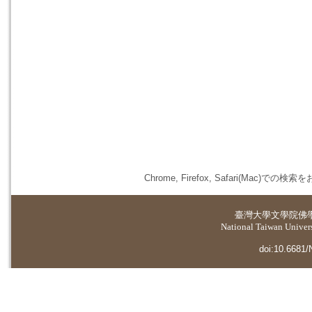
Chrome, Firefox, Safari(
臺灣大學
文學院佛
National Taiwan Universi
doi:10.6681