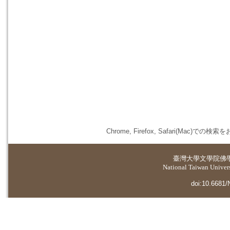
Chrome, Firefox, Safari(
臺灣大學
文學院佛
National Taiwan Universi
doi:10.6681