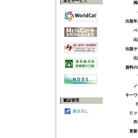
加えサービス
掲
出版年
ペ
出
出版サ
出
資料の
ノ
キーワ
書誌管理
書き出し
ヒッ
作
更新