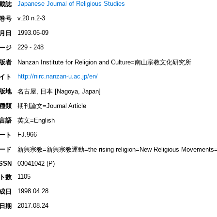
Japanese Journal of Religious Studies
載誌
v.20 n.2-3
巻号
1993.06-09
月日
229 - 248
ージ
版者
Nanzan Institute for Religion and Culture=南山宗教文化研究所
http://nirc.nanzan-u.ac.jp/en/
イト
版地
名古屋, 日本 [Nagoya, Japan]
種類
期刊論文=Journal Article
言語
英文=English
FJ.966
ート
ード
新興宗教=新興宗教運動=the rising religion=New Religious Movement
ISSN
03041042 (P)
1105
ト数
1998.04.28
成日
2017.08.24
日期