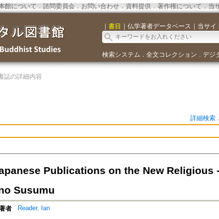
本館について
．
諮問委員会
．
お問い合わせ
．
資料提供
．
著作権について
．
当
｜
書目
｜
仏学著者データベース
｜
当サイ
検索システム
全文コレクション
デジ
．
．
書誌の詳細内容
詳細検索
apanese Publications on the New Religious -
no Susumu
Reader, Ian
著者