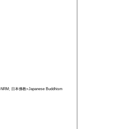
s=NRM; 日本佛教=Japanese Buddhism