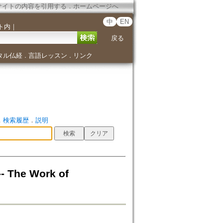
サイトの内容を引用する
．
ホームページへ
中
EN
ト内
｜
戻る
タル仏経
言語レッスン
リンク
．
．
．
検索履歴
．
説明
- The Work of