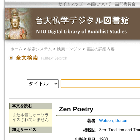
サイトマップ
．
本館について
．
諮問委員会
．
．
ホーム
>
検索システム
>
検索エンジン
>
書誌の詳細内容
本文を読む
Zen Poetry
まだ本館にオーソラ
イズされていません
Watson, Burton
著者
加えサービス
Zen: Tradition and Tra
掲載誌
1988
出版年月日