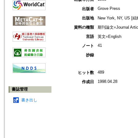
Grove Press
出版者
出版地
New York, NY, US 
資料の種類
期刊論文=Journal Artic
言語
英文=English
41
ノート
抄録
489
ヒット数
1998.04.28
作成日
書誌管理
書き出し