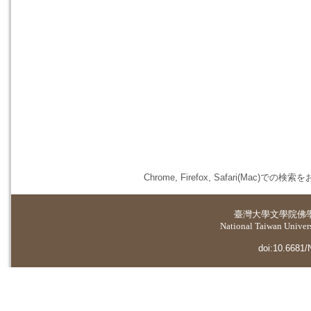
Chrome, Firefox, Safari(
臺灣大學
文學院佛
National Taiwan Universi
doi:10.6681