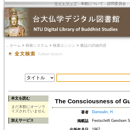
サイトマップ
．
本館について
．
諮問委員会
．
．
ホーム
>
検索システム
>
検索エンジン
>
書誌の詳細内容
本文を読む
The Consciousness of Gui
まだ本館にオーソラ
イズされていません
Dumoulin, H.
著者
加えサービス
Festschrift Gershom 
掲載誌
1967
出版年月日