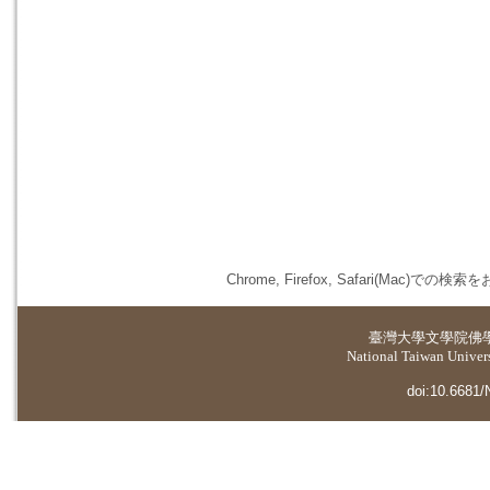
Chrome, Firefox, Safari(
臺灣大學
文學院佛
National Taiwan Universi
doi:10.6681