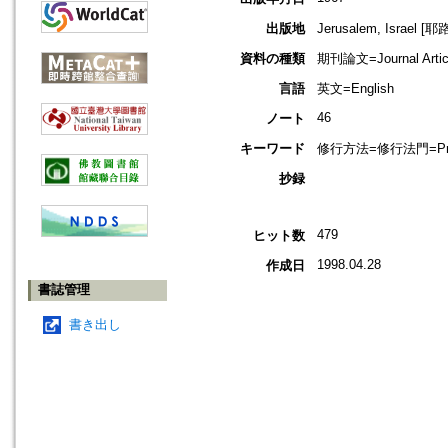
出版地
Jerusalem, Israel 
資料の種類
期刊論文=Journal Artic
言語
英文=English
46
ノート
キーワード
修行方法=修行法門=Prac
抄録
479
ヒット数
1998.04.28
作成日
書誌管理
書き出し