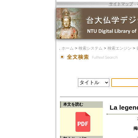
サイトマップ
．
．
ホーム
>
検索システム
>
検索エンジン
>
本文を読む
La legen
掲