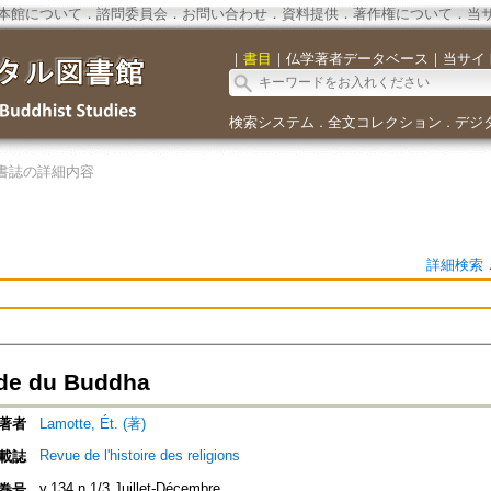
本館について
．
諮問委員会
．
お問い合わせ
．
資料提供
．
著作権について
．
当
｜
書目
｜
仏学著者データベース
｜
当サイ
検索システム
全文コレクション
デジ
．
．
書誌の詳細内容
詳細検索
de du Buddha
著者
Lamotte, Ét. (著)
Revue de l'histoire des religions
載誌
v.134 n.1/3 Juillet-Décembre
巻号