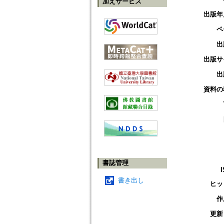
加えサービス
出版年
ペ
出
出版サ
出
資料の
書誌管理
書き出し
ヒッ
作
更新