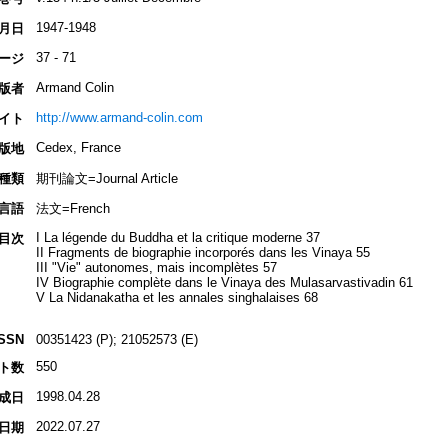
1947-1948
月日
37 - 71
ージ
Armand Colin
版者
http://www.armand-colin.com
イト
Cedex, France
版地
種類
期刊論文=Journal Article
言語
法文=French
I La légende du Buddha et la critique moderne 37
目次
II Fragments de biographie incorporés dans les Vinaya 55
III "Vie" autonomes, mais incomplètes 57
IV Biographie complète dans le Vinaya des Mulasarvastivadin 61
V La Nidanakatha et les annales singhalaises 68
ISSN
00351423 (P); 21052573 (E)
550
ト数
1998.04.28
成日
2022.07.27
日期