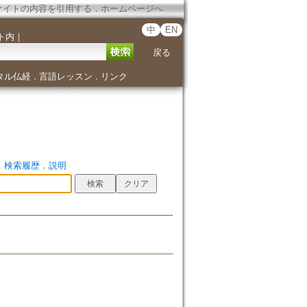
サイトの内容を引用する
．
ホームページへ
中
EN
ト内
｜
戻る
タル仏経
言語レッスン
リンク
．
．
．
検索履歴
．
説明