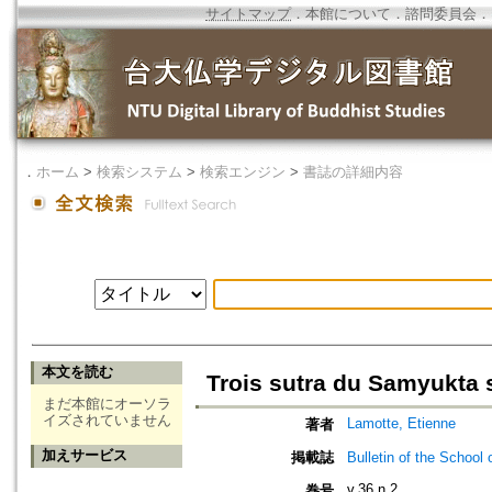
サイトマップ
．
本館について
．
諮問委員会
．
．
ホーム
>
検索システム
>
検索エンジン
>
書誌の詳細内容
本文を読む
Trois sutra du Samyukta s
まだ本館にオーソラ
イズされていません
Lamotte, Etienne
著者
加えサービス
掲載誌
Bulletin of the Sch
v.36 n.2
巻号