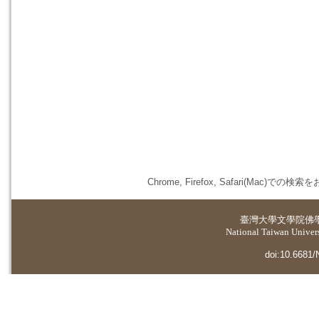
Chrome, Firefox, Safari(
臺灣大學
文學院佛
National Taiwan Universi
doi:10.6681