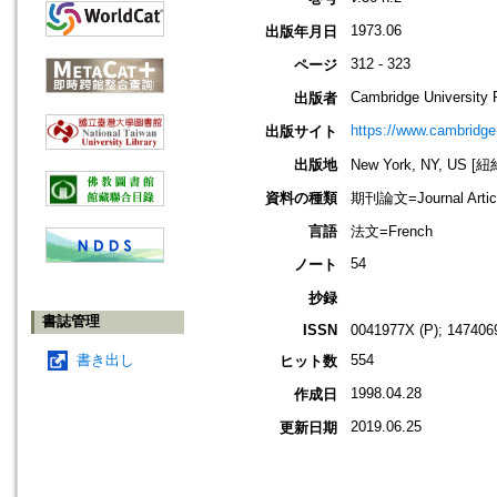
1973.06
出版年月日
312 - 323
ページ
Cambridge University 
出版者
https://www.cambridge
出版サイト
出版地
New York, NY, US 
資料の種類
期刊論文=Journal Artic
言語
法文=French
54
ノート
抄録
書誌管理
ISSN
0041977X (P); 147406
書き出し
554
ヒット数
1998.04.28
作成日
2019.06.25
更新日期