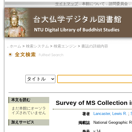
サイトマップ
．
本館について
．
諮問委員会
．
．
ホーム
>
検索システム
>
検索エンジン
>
書誌の詳細内容
本文を読む
Survey of MS Collection 
まだ本館にオーソラ
イズされていません
Lancaster, Lewis R.
;
著者
加えサービス
National Geographic R
掲載誌
v.14
巻号