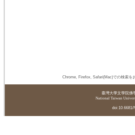
Chrome, Firefox, Safari(
臺灣大學
文學院佛
National Taiwan Universi
doi:10.6681