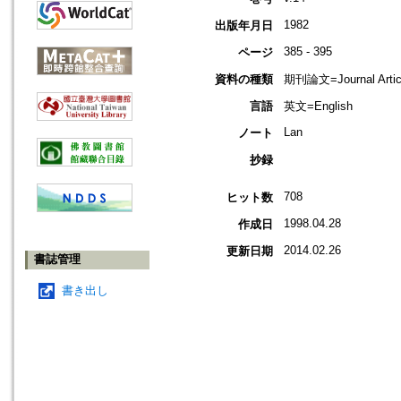
1982
出版年月日
385 - 395
ページ
資料の種類
期刊論文=Journal Artic
言語
英文=English
Lan
ノート
抄録
708
ヒット数
1998.04.28
作成日
2014.02.26
更新日期
書誌管理
書き出し