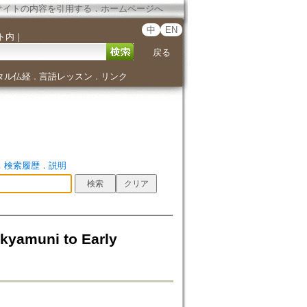
サイトの内容を引用する
．
ホームページへ
中
EN
ト内
｜
戻る
タル仏経
言語レッスン
リンク
．
．
．
検索履歴
．
説明
kyamuni to Early