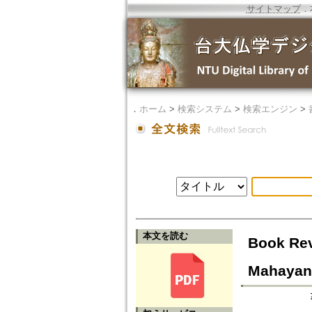
サイトマップ
．
．
ホーム
>
検索システム
>
検索エンジン
>
本文を読む
Book Rev
Mahayana