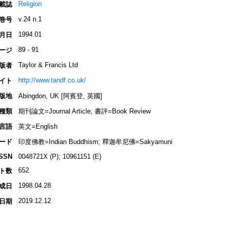
Religion
載誌
v.24 n.1
巻号
1994.01
月日
89 - 91
ージ
Taylor & Francis Ltd
版者
http://www.tandf.co.uk/
イト
版地
Abingdon, UK [阿賓登, 英國]
種類
期刊論文=Journal Article; 書評=Book Review
言語
英文=English
ード
印度佛教=Indian Buddhism; 釋迦牟尼佛=Sakyamuni
ISSN
0048721X (P); 10961151 (E)
652
ト数
1998.04.28
成日
2019.12.12
日期