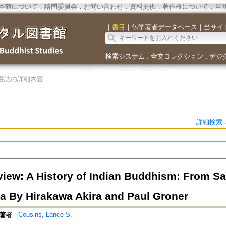
本館について
．
諮問委員会
．
お問い合わせ
．
資料提供
．
著作権について
．
当
｜
書目
｜
仏学著者データベース
｜
当サイ
検索システム
全文コレクション
デジ
．
．
書誌の詳細内容
詳細検索
iew: A History of Indian Buddhism: From Sa
 By Hirakawa Akira and Paul Groner
Cousins, Lance S.
著者