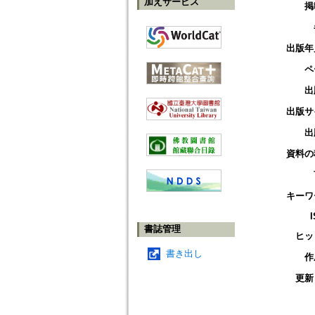
加えサービス
掲
出版年
ペ
出
出版サ
出
資料の
キーワ
書誌管理
ヒッ
書き出し
作
更新