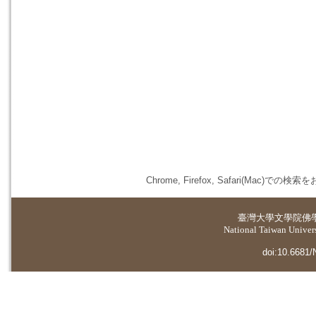
Chrome, Firefox, Safari(
臺灣大學
文學院佛
National Taiwan Universi
doi:10.6681