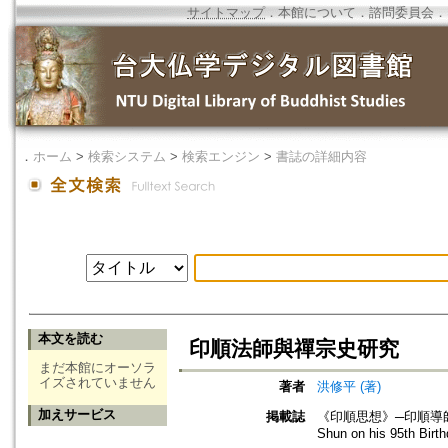
サイトマップ
．
本館について
．
諮問委員会
．
．
ホーム
>
検索システム
>
検索エンジン
>
書誌の詳細内容
本文を読む
印順法師與禪宗史研究
まだ本館にオーソラ
イズされていません
著者
洪修平 (著)
加えサービス
掲載誌
《印順思想》─印順導師九秩晉五壽慶
Shun on his 95th Birt