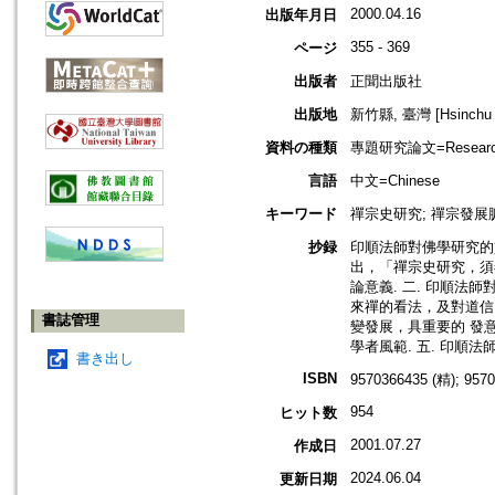
2000.04.16
出版年月日
355 - 369
ページ
出版者
正聞出版社
出版地
新竹縣, 臺灣 [Hsinchu h
資料の種類
專題研究論文=Research
言語
中文=Chinese
キーワード
禪宗史研究; 禪宗發展脈
抄録
印順法師對佛學研究的
出，「禪宗史研究，須
論意義. 二. 印順法
來禪的看法，及對道信
書誌管理
變發展，具重要的 發
學者風範. 五. 印
書き出し
ISBN
9570366435 (精); 957
954
ヒット数
2001.07.27
作成日
2024.06.04
更新日期