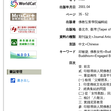
2001.04
出版年月日
35 - 52
ページ
出版者
佛教弘誓學院編輯組
出版地
臺北市, 臺灣 [Taipei shi
資料の種類
期刊論文=Journal Artic
言語
中文=Chinese
キーワード
邱敏捷; 佛教女性=Buddh
Buddhism=Engaged B
目次
壹. 前言
貳. 印順導師人間佛
書誌管理
一. 重提兩性「道器平
(一) 檢視「父權體系
書き出し
1﹒印度傳統文化歧視
2﹒經典集結的問題
(二) 從「女性觀點」
二. 檢討「八敬法」
三. 實踐尼眾教育
參. 印順導師人間佛