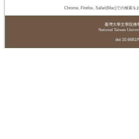
Chrome, Firefox, Safari(
臺灣大學
文學院佛
National Taiwan Universi
doi:10.6681