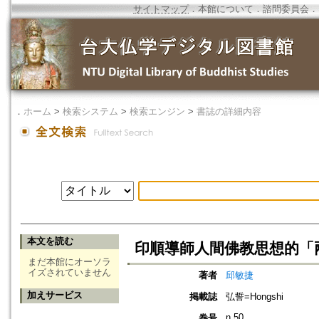
サイトマップ
．
本館について
．
諮問委員会
．
．
ホーム
>
検索システム
>
検索エンジン
>
書誌の詳細内容
本文を読む
印順導師人間佛教思想的「
まだ本館にオーソラ
イズされていません
著者
邱敏捷
加えサービス
掲載誌
弘誓=Hongshi
n.50
巻号