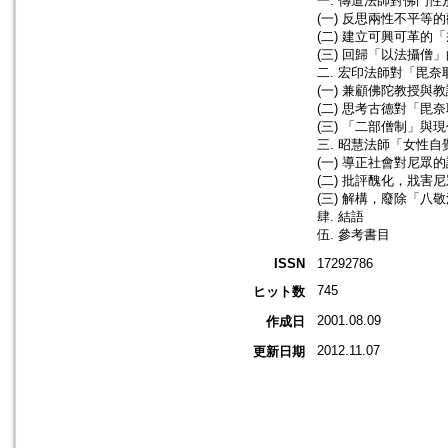
一. 傳道法師對佛門
(一) 反思兩性不平等
(二) 建立可興可革的
(三) 回歸「以法攝僧
二. 宏印法師對「毘奈
(一) 兼顧佛陀教授與
(二) 思考古德對「毘
(三) 「二部僧制」與
三. 昭慧法師「女性
(一) 導正社會對尼眾
(二) 批評醜化，戕害
(三) 解構，廢除「八
肆. 結語
伍. 參考書目
ISSN
17292786
745
ヒット数
2001.08.09
作成日
2012.11.07
更新日期