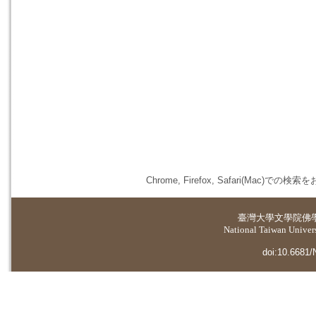
Chrome, Firefox, Safari(
臺灣大學
文學院佛
National Taiwan Universi
doi:10.6681