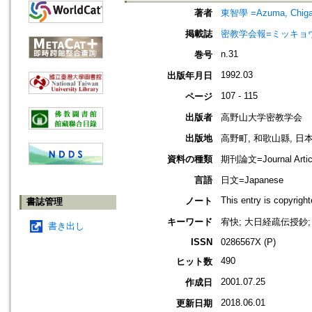
著者
東智學 =Azuma, Chig
掲載誌
密教学会報=ミッキョ
n.31
巻号
1992.03
出版年月日
107 - 115
ページ
出版者
高野山大学密教学会
出版地
高野町, 和歌山縣, 日本 [K
資料の種類
期刊論文=Journal Artic
言語
日文=Japanese
This entry is copyrig
ノート
書誌管理
キーワード
宥快; 大日経疏伝授鈔; 大
書き出し
ISSN
0286567X (P)
490
ヒット数
2001.07.25
作成日
2018.06.01
更新日期