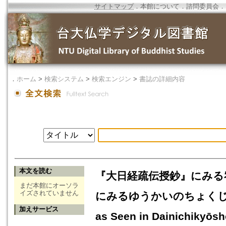
サイトマップ
．
本館について
．
諮問委員会
．
．
ホーム
>
検索システム
>
検索エンジン
>
書誌の詳細内容
本文を読む
『大日経疏伝授鈔』にみる
まだ本館にオーソラ
イズされていません
にみるゆうかいのちょくじょうてき
加えサービス
as Seen in Dainichikyōs