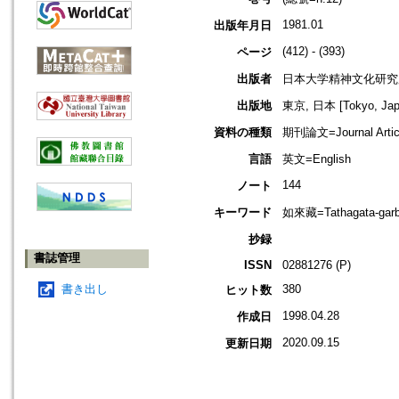
1981.01
出版年月日
(412) - (393)
ページ
出版者
日本大学精神文化研究
出版地
東京, 日本 [Tokyo, Jap
資料の種類
期刊論文=Journal Artic
言語
英文=English
144
ノート
キーワード
如來藏=Tathagata-garb
抄録
書誌管理
ISSN
02881276 (P)
書き出し
380
ヒット数
1998.04.28
作成日
2020.09.15
更新日期