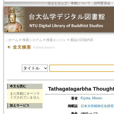
サイトマップ
．
本館について
．
諮問委員会
．
．
ホーム
>
検索システム
>
検索エンジン
>
書誌の詳細内容
本文を読む
Tathagatagarbha Thought
まだ本館にオーソラ
イズされていません
Kiyota, Minoru
著者
加えサービス
掲載誌
日本大学精神文化研究
巻号
(總號=n.12)