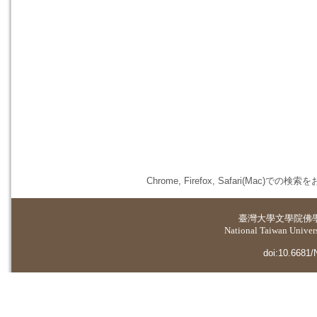
Chrome, Firefox, Safari(
臺灣大學
文學院佛
National Taiwan Universi
doi:10.6681