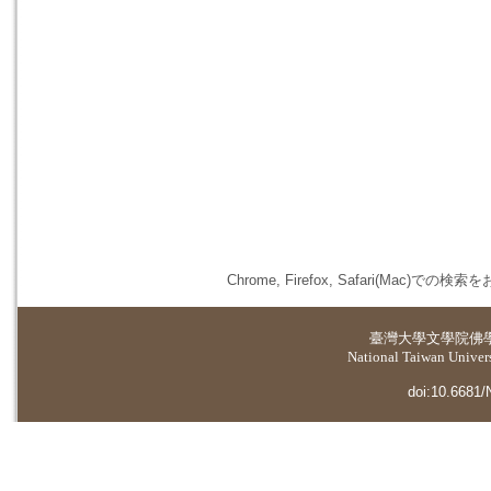
Chrome, Firefox, Safari(
臺灣大學
文學院佛
National Taiwan Universi
doi:10.6681