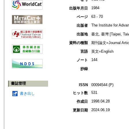
1984
出版年月日
63 - 70
ページ
The Institute for Adv
出版者
出版地
臺北, 臺灣 [Taipei, Tai
資料の種類
期刊論文=Journal Artic
言語
英文=English
144
ノート
抄録
書誌管理
ISSN
00094544 (P)
531
ヒット数
書き出し
1998.04.28
作成日
2024.06.19
更新日期