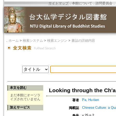
サイトマップ
．
本館について
．
諮問委員会
．
．
ホーム
>
検索システム
>
検索エンジン
>
書誌の詳細内容
本文を読む
Looking through the Ch'a
まだ本館にオーソラ
イズされていません
Pa, Hu-tien
著者
加えサービス
Chinese Culture: a Qu
掲載誌
v.25 n.2
巻号