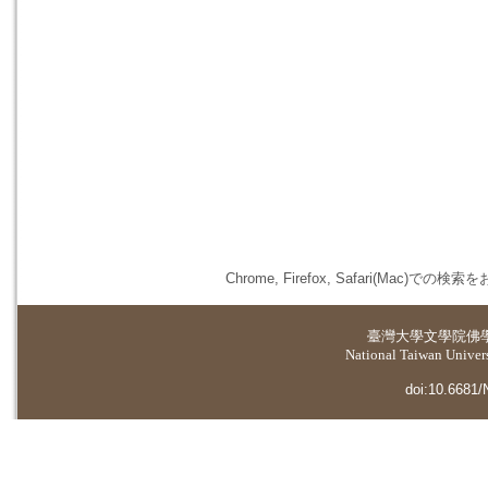
Chrome, Firefox, Safari(
臺灣大學
文學院佛
National Taiwan Universi
doi:10.6681