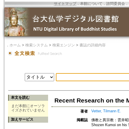
サイトマップ
．
本館について
．
諮問委員会
．
．
ホーム
>
検索システム
>
検索エンジン
>
書誌の詳細内容
本文を読む
Recent Research on the 
まだ本館にオーソラ
イズされていません
Vetter, Tilmann E.
著者
加えサービス
掲載誌
佛教と異宗教：雲井昭善博士古稀記念=
Shozen Kumoi on his S