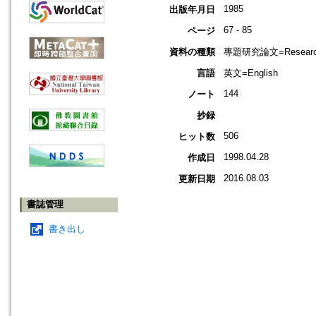
1985
出版年月日
67 - 85
ページ
資料の種類
專題研究論文=Research
言語
英文=English
144
ノート
抄録
506
ヒット数
1998.04.28
作成日
2016.08.03
更新日期
書誌管理
書き出し