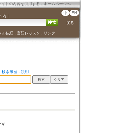
サイトの内容を引用する
．
ホームページへ
中
EN
ト内
｜
戻る
タル仏経
言語レッスン
リンク
．
．
．
検索履歴
．
説明
phy