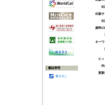
出
出版サ
出
資料の
キーワ
ヒッ
作
書誌管理
更新
書き出し