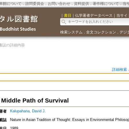
本館について
．
諮問委員会
．
お問い合わせ
．
資料提供
．
著作権について
．
当
｜
書目
｜
仏学著者データベース
｜
当サイ
検索システム
全文コレクション
デジ
．
．
書誌の詳細内容
詳細検索
Middle Path of Survival
Kalupahana, David J.
著者
Nature in Asian Tradition of Thought: Essays in Environmental Philoso
載誌
1989
月日