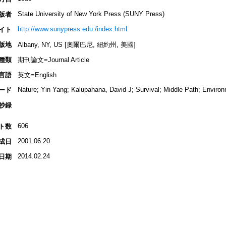
State University of New York Press (SUNY Press)
版者
http://www.sunypress.edu./index.html
イト
版地
Albany, NY, US [奧爾巴尼, 紐約州, 美國]
種類
期刊論文=Journal Article
言語
英文=English
Nature; Yin Yang; Kalupahana, David J; Survival; Middle Path; Enviro
ード
抄録
606
ト数
2001.06.20
成日
2014.02.24
日期