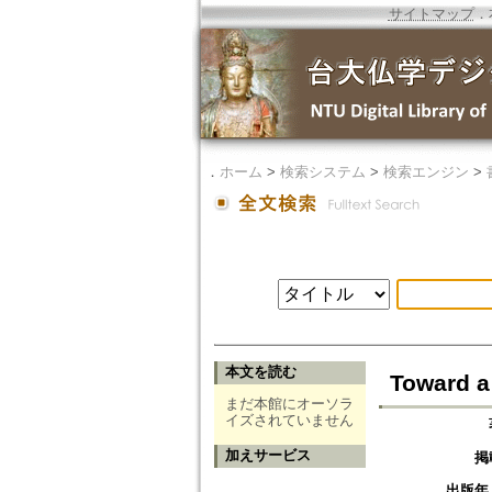
サイトマップ
．
．
ホーム
>
検索システム
>
検索エンジン
>
本文を読む
Toward a 
まだ本館にオーソラ
イズされていません
加えサービス
掲
出版年