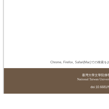
Chrome, Firefox, Safari(
臺灣大學
文學院佛
National Taiwan Universi
doi:10.6681