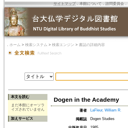
サイトマップ
．
本館について
．
諮問委員会
．
．
ホーム
>
検索システム
>
検索エンジン
>
書誌の詳細内容
本文を読む
Dogen in the Academy
まだ本館にオーソラ
イズされていません
LaFleur, William R.
著者
加えサービス
Dogen Studies
掲載誌
1985
出版年月日