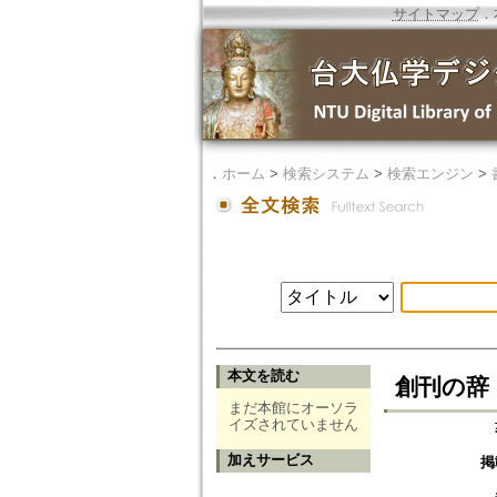
サイトマップ
．
．
ホーム
>
検索システム
>
検索エンジン
>
本文を読む
創刊の辞 :
まだ本館にオーソラ
イズされていません
加えサービス
掲