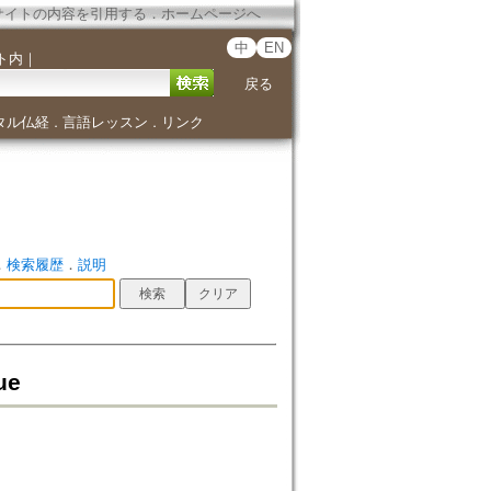
サイトの内容を引用する
．
ホームページへ
中
EN
ト内
｜
戻る
タル仏経
言語レッスン
リンク
．
．
．
検索履歴
．
説明
ue