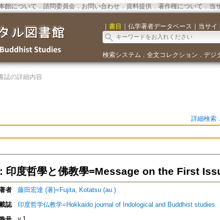
本館について
．
諮問委員会
．
お問い合わせ
．
資料提供
．
著作権について
．
当
｜
書目
｜
仏学著者データベース
｜
当サイ
検索システム
全文コレクション
デジ
．
．
書誌の詳細内容
詳細検索
 印度哲學と佛教學=Message on the First Iss
著者
藤田宏達 (著)=Fujita, Kotatsu (au.)
載誌
印度哲学仏教学=Hokkaido journal of Indological and Buddhist studies
v.1
巻号