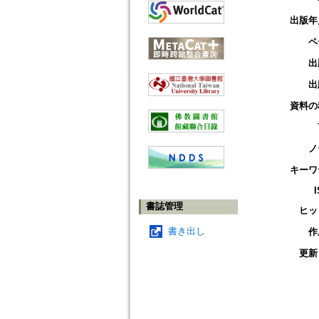
出版年
ペ
出
出
資料の
ノ
キーワ
書誌管理
ヒッ
書き出し
作
更新