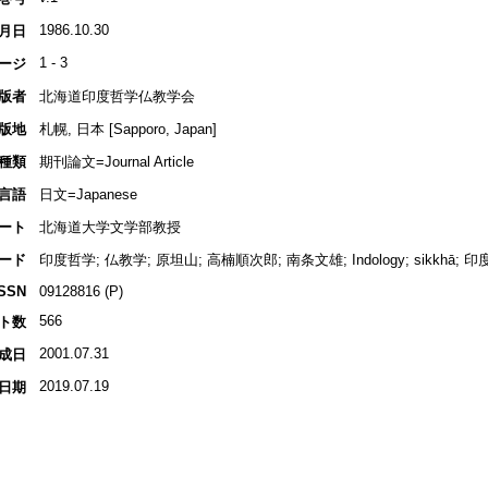
1986.10.30
月日
1 - 3
ージ
版者
北海道印度哲学仏教学会
版地
札幌, 日本 [Sapporo, Japan]
種類
期刊論文=Journal Article
言語
日文=Japanese
ート
北海道大学文学部教授
ード
印度哲学; 仏教学; 原坦山; 高楠順次郎; 南条文雄; Indology; sikkhā; 印度
ISSN
09128816 (P)
566
ト数
2001.07.31
成日
2019.07.19
日期