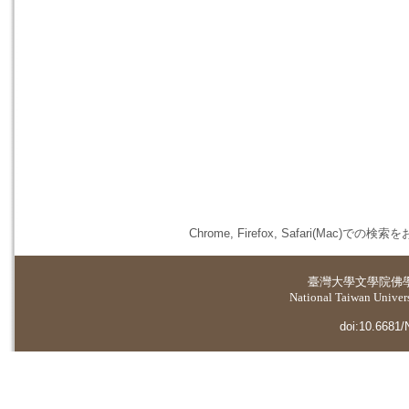
Chrome, Firefox, Safari(
臺灣大學
文學院佛
National Taiwan Universi
doi:10.6681