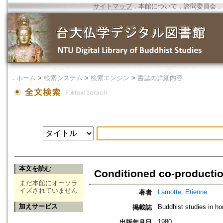
サイトマップ
．
本館について
．
諮問委員会
．
．
ホーム
>
検索システム
>
検索エンジン
>
書誌の詳細内容
本文を読む
Conditioned co-producti
まだ本館にオーソラ
イズされていません
Lamotte, Etienne
著者
加えサービス
Buddhist studies in h
掲載誌
1980
出版年月日