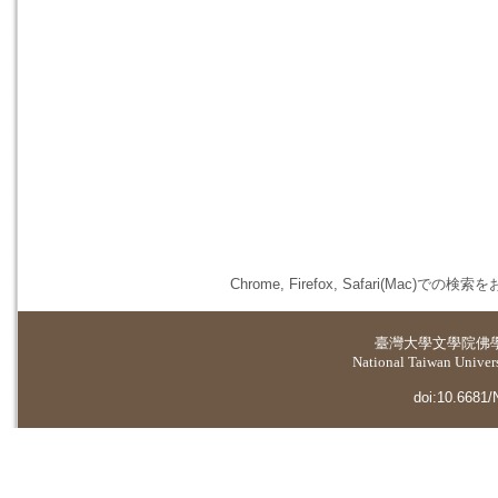
Chrome, Firefox, Safari(
臺灣大學
文學院佛
National Taiwan Universi
doi:10.6681