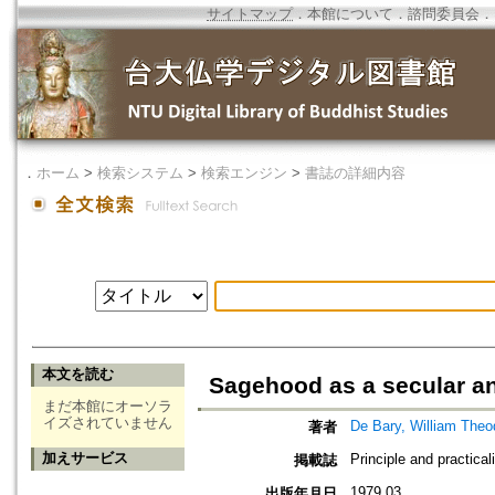
サイトマップ
．
本館について
．
諮問委員会
．
．
ホーム
>
検索システム
>
検索エンジン
>
書誌の詳細内容
本文を読む
Sagehood as a secular an
まだ本館にオーソラ
イズされていません
De Bary, William Theo
著者
加えサービス
Principle and practical
掲載誌
1979.03
出版年月日