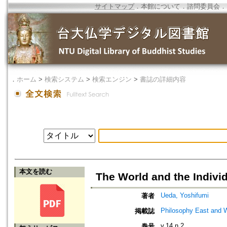
サイトマップ
．
本館について
．
諮問委員会
．
．
ホーム
>
検索システム
>
検索エンジン
>
書誌の詳細内容
本文を読む
The World and the Indivi
Ueda, Yoshifumi
著者
Philosophy East and 
掲載誌
v.14 n.2
巻号