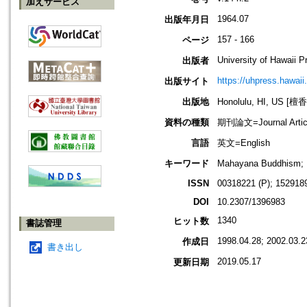
加えサービス
1964.07
出版年月日
157 - 166
ページ
University of Hawaii P
出版者
https://uhpress.hawaii
出版サイト
出版地
Honolulu, HI, US 
資料の種類
期刊論文=Journal Artic
言語
英文=English
キーワード
Mahayana Buddhism; 
ISSN
00318221 (P); 1529189
DOI
10.2307/1396983
1340
ヒット数
書誌管理
1998.04.28; 2002.03.2
作成日
書き出し
2019.05.17
更新日期