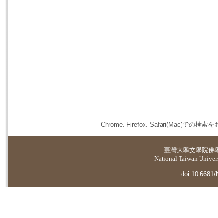
Chrome, Firefox, Safari(
臺灣大學
文學院佛
National Taiwan Universi
doi:10.6681