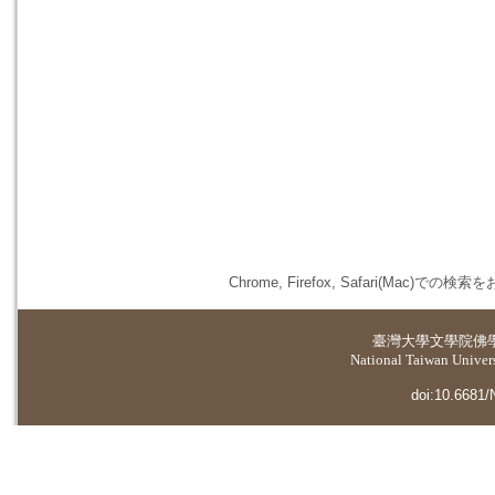
Chrome, Firefox, Safari(
臺灣大學
文學院佛
National Taiwan Universi
doi:10.6681