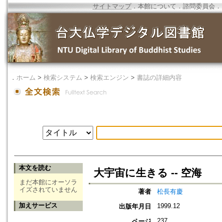
サイトマップ
．
本館について
．
諮問委員会
．
．
ホーム
>
検索システム
>
検索エンジン
>
書誌の詳細内容
本文を読む
大宇宙に生きる -- 空海
まだ本館にオーソラ
イズされていません
著者
松長有慶
加えサービス
1999.12
出版年月日
237
ページ