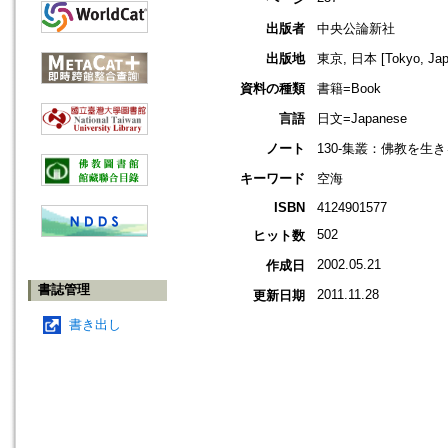
出版者
中央公論新社
出版地
東京, 日本 [Tokyo, Jap
資料の種類
書籍=Book
言語
日文=Japanese
ノート
130-集叢：佛教を生きる
キーワード
空海
ISBN
4124901577
502
ヒット数
2002.05.21
作成日
書誌管理
2011.11.28
更新日期
書き出し